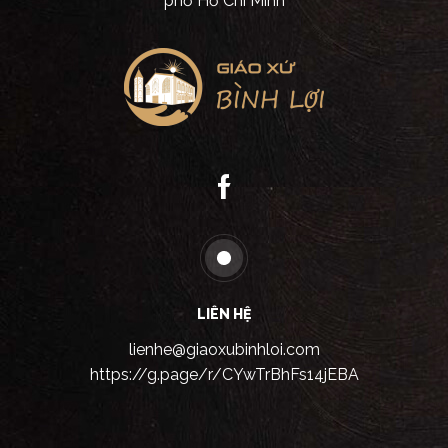
phố Hồ Chí Minh
LIÊN HỆ
lienhe@giaoxubinhloi.com
https://g.page/r/CYwTrBhFs14jEBA