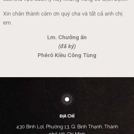
Xin chân thành cám ơn quý cha và tất cả anh chị
em.
Lm. Chưởng ấn
(đã ký)
Phêrô Kiều Công Tùng
ĐỊA CHỈ
430 Bình Lợi, Phường 13, Q. Bình Thạnh, Thành