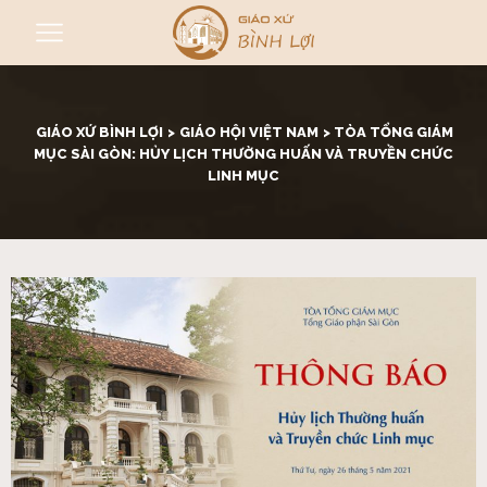
GIÁO XỨ BÌNH LỢI
>
GIÁO HỘI VIỆT NAM
>
TÒA TỔNG GIÁM
MỤC SÀI GÒN: HỦY LỊCH THƯỜNG HUẤN VÀ TRUYỀN CHỨC
LINH MỤC