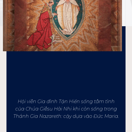
AD JESUM
PER MARIAM
Hội viên Gia đình Tận Hiến sống tâm tình
của Chúa Giêsu Hài Nhi khi còn sống trong
Thánh Gia Nazareth: cậy dựa vào Đức Maria.