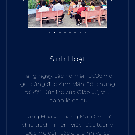
Sinh Hoạt
Hằng ngày, các hội viên được mời
gọi cùng đọc kinh Mân Côi chung
tại đài Đức Mẹ của Giáo xứ, sau
Thánh lễ chiều.
Tháng Hoa và tháng Mân Côi, hội
chịu trách nhiệm việc rước tượng
Đức Mẹ đến các gia đình và cử