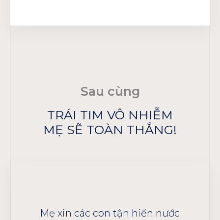
Sau cùng
TRÁI TIM VÔ NHIỄM
MẸ SẼ TOÀN THẮNG!
n đời
Mẹ xin các con tận hiến nước
Nếu h