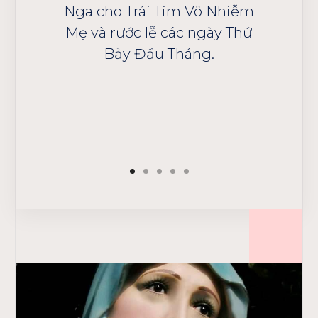
chuỗi
Nga cho Trái Tim Vô Nhiễm
sẽ ho
ái Tim
Mẹ và rước lễ các ngày Thứ
nếu kh
Bảy Đầu Tháng.
sai l
đẩy 
a
ẻ