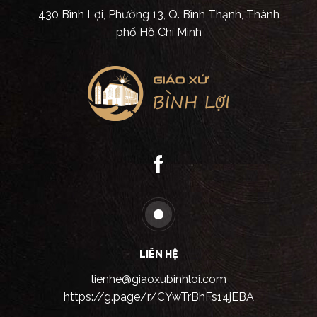
430 Bình Lợi, Phường 13, Q. Bình Thạnh, Thành
phố Hồ Chí Minh
LIÊN HỆ
lienhe@giaoxubinhloi.com
https://g.page/r/CYwTrBhFs14jEBA