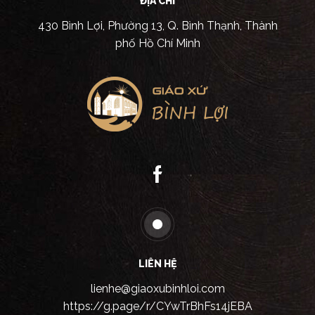
ĐỊA CHỈ
430 Bình Lợi, Phường 13, Q. Bình Thạnh, Thành
phố Hồ Chí Minh
LIÊN HỆ
lienhe@giaoxubinhloi.com
https://g.page/r/CYwTrBhFs14jEBA