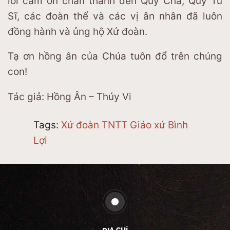
lời cảm ơn chân thành đến Quý Cha, Quý Tu
Sĩ, các đoàn thể và các vị ân nhân đã luôn
đồng hành và ủng hộ Xứ đoàn.
Tạ ơn hồng ân của Chúa tuôn đổ trên chúng
con!
Tác giả: Hồng Ân – Thúy Vi
Tags:
Xứ đoàn TNTT Giáo xứ Bình
Lợi